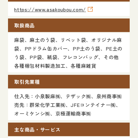
https://www.asakoubou.com/
取扱商品
麻袋、麻土のう袋、リベット袋、オリジナル麻
袋、PPドラム缶カバー、PP土のう袋、PE土の
う袋、PP袋、紙袋、フレコンバッグ、その他
各種梱包材料製造加工、各種麻雑貨
取引先業種
仕入先：小泉製麻㈱、テザック㈱、泉州商事㈱
売先：群栄化学工業㈱、JFEコンテイナー㈱、
オーミケンシ㈱、京極運輸商事㈱
主な商品・サービス