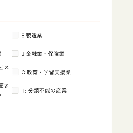
E:製造業
業
J:金融業・保険業
ビス
O:教育・学習支援業
類さ
T: 分類不能の産業
）