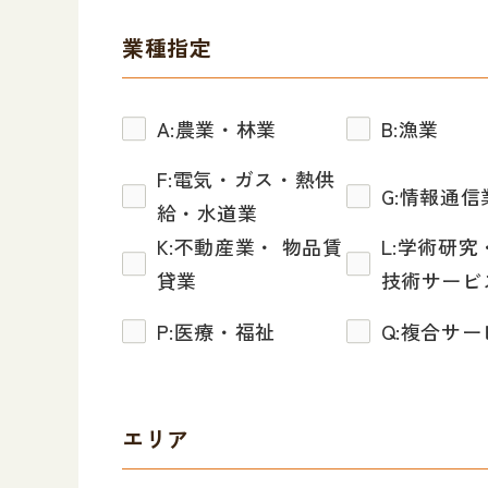
業種指定
A:農業・林業
B:漁業
F:電気・ガス・熱供
G:情報通信
給・水道業
K:不動産業・ 物品賃
L:学術研究
貸業
技術サービ
P:医療・福祉
Q:複合サ
エリア