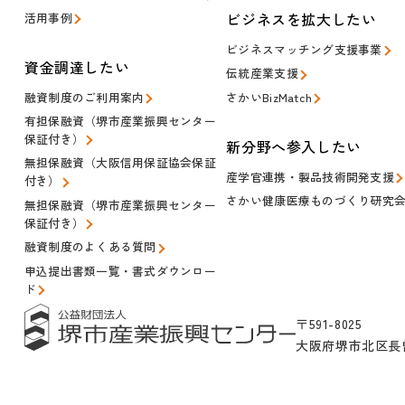
ビジネスを拡大したい
活用事例
ビジネスマッチング支援事業
資金調達したい
伝統産業支援
融資制度のご利用案内
さかいBizMatch
有担保融資（堺市産業振興センター
保証付き）
新分野へ参入したい
無担保融資（大阪信用保証協会保証
産学官連携・製品技術開発支援
付き）
さかい健康医療ものづくり研究
無担保融資（堺市産業振興センター
保証付き）
融資制度のよくある質問
申込提出書類一覧・書式ダウンロー
ド
〒591-8025
大阪府堺市北区長曽