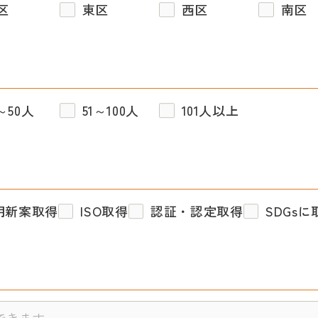
区
東区
西区
南区
～50人
51～100人
101人以上
用新案取得
ISO取得
認証・認定取得
SDGs