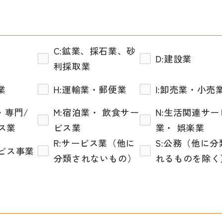
C:鉱業、採石業、砂
D:建設業
利採取業
業
H:運輸業・郵便業
I:卸売業・小売
・専門/
M:宿泊業・ 飲食サー
N:生活関連サー
ス業
ビス業
業・ 娯楽業
R:サービス業（他に
S:公務（他に分
ービス事業
分類されないもの）
れるものを除く