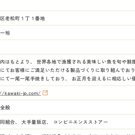
区老松町１丁１番地
一裕
内はもとより、 世界各地で漁獲される美味しい魚を旬や鮮
にてお客様にご満足いただける製品づくりに取り組んでおり
にて一尾一尾手焼きしており、 お正月を迎えるに相応しい
://kawaki-jp.com/
全般
同組合、 大手量販店、 コンビニエンスストアー