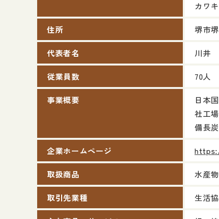
カワキ
住所
堺市堺
代表者名
川井 
従業員数
70人
事業概要
日本国
社工場
備長炭
企業ホームページ
https
取扱商品
水産物
取引先業種
生活協