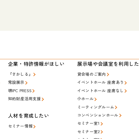
い
企業・特許情報がほしい
展示場や会議室を利用し
『さかしる』
貸会場のご案内
常設展示
イベントホール 座席あり
堺IPC PRESS
イベントホール 座席なし
知的財産活用支援
小ホール
ミーティングルーム
人材を育成したい
コンベンションホール
セミナー室1
セミナー情報
セミナー室2