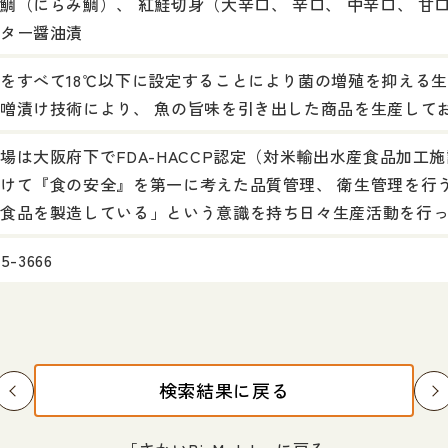
鯛（にらみ鯛）、 紅鮭切身（大辛口、 辛口、 中辛口、 甘
ター醤油漬
をすべて18℃以下に設定することにより菌の増殖を抑える生
噌漬け技術により、 魚の旨味を引き出した商品を生産して
場は大阪府下でFDA-HACCP認定（対米輸出水産食品加工
けて『食の安全』を第一に考えた品質管理、 衛生管理を行
食品を製造している」という意識を持ち日々生産活動を行
45-3666
検索結果に戻る