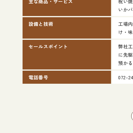
主な商品・サービス
祝い焼
いかバ
設備と技術
工場内
け・味
セールスポイント
弊社工
に先駆
預かる
電話番号
072-2