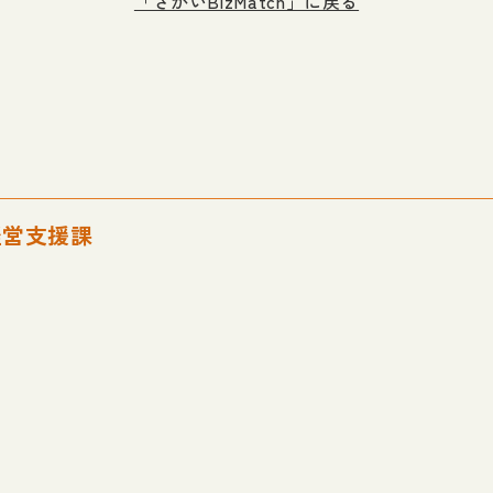
「さかいBizMatch」に戻る
経営支援課