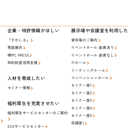
い
企業・特許情報がほしい
展示場や会議室を利用し
『さかしる』
貸会場のご案内
常設展示
イベントホール 座席あり
堺IPC PRESS
イベントホール 座席なし
知的財産活用支援
小ホール
ミーティングルーム
人材を育成したい
コンベンションホール
セミナー室1
セミナー情報
セミナー室2
セミナー室3
福利厚生を充実させたい
セミナー室4
福利厚生サービスセンターのご案内
セミナー室5
会
会議室1
SCKサービスセンター