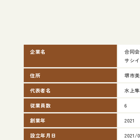
企業名
合同会社
サシイ
住所
堺市美
代表者名
水上隼
従業員数
6
創業年
2021
設立年月日
2021/