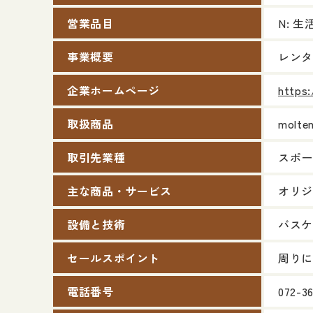
営業品目
N: 
事業概要
レンタ
企業ホームページ
https:
取扱商品
molt
取引先業種
スポー
主な商品・サービス
オリジ
設備と技術
バスケ
セールスポイント
周りに
電話番号
072-3