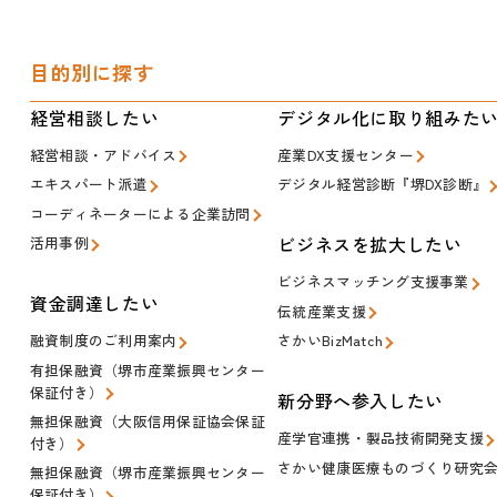
目的別に探す
経営相談したい
デジタル化に取り組みた
経営相談・アドバイス
産業DX支援センター
エキスパート派遣
デジタル経営診断『堺DX診断』
コーディネーターによる企業訪問
ビジネスを拡大したい
活用事例
ビジネスマッチング支援事業
資金調達したい
伝統産業支援
融資制度のご利用案内
さかいBizMatch
有担保融資（堺市産業振興センター
保証付き）
新分野へ参入したい
無担保融資（大阪信用保証協会保証
産学官連携・製品技術開発支援
付き）
さかい健康医療ものづくり研究
無担保融資（堺市産業振興センター
保証付き）