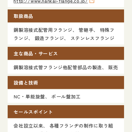
http://www.nankai-flange.co.jp/
取扱商品
鋼製溶接式配管用フランジ、 管継手、 特殊フ
ランジ、 鍛造フランジ、 ステンレスフランジ
主な商品・サービス
鋼製溶接式管フランジ他配管部品の製造、 販売
設備と技術
NC・単能旋盤、 ボール盤加工
セールスポイント
会社設立以来、 各種フランヂの制作に取り組