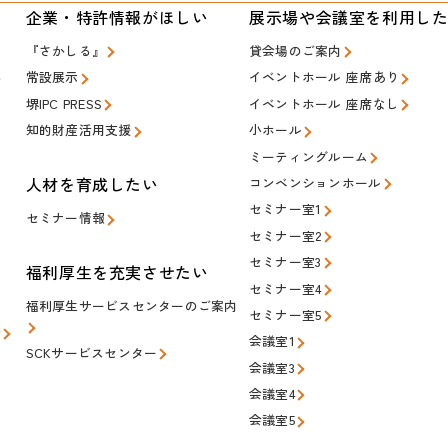
い
企業・特許情報がほしい
展示場や会議室を利用し
『さかしる』
貸会場のご案内
常設展示
イベントホール 座席あり
堺IPC PRESS
イベントホール 座席なし
知的財産活用支援
小ホール
ミーティングルーム
人材を育成したい
コンベンションホール
セミナー室1
セミナー情報
セミナー室2
セミナー室3
福利厚生を充実させたい
セミナー室4
福利厚生サービスセンターのご案内
セミナー室5
会
会議室1
SCKサービスセンター
会議室3
会議室4
会議室5