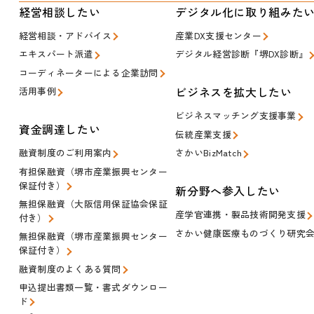
経営相談したい
デジタル化に取り組みた
経営相談・アドバイス
産業DX支援センター
エキスパート派遣
デジタル経営診断『堺DX診断』
コーディネーターによる企業訪問
ビジネスを拡大したい
活用事例
ビジネスマッチング支援事業
資金調達したい
伝統産業支援
融資制度のご利用案内
さかいBizMatch
有担保融資（堺市産業振興センター
保証付き）
新分野へ参入したい
無担保融資（大阪信用保証協会保証
産学官連携・製品技術開発支援
付き）
さかい健康医療ものづくり研究
無担保融資（堺市産業振興センター
保証付き）
融資制度のよくある質問
申込提出書類一覧・書式ダウンロー
ド