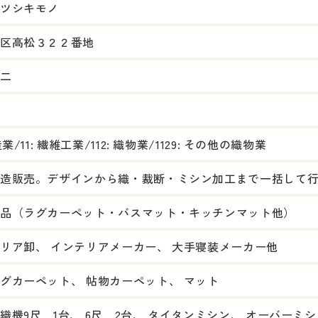
ツシキモノ
区高松３２２番地
二
造業/11: 繊維工業/112: 織物業/1129: その他の織物業
造販売。デザインから織・裁断・ミシン加工まで一括して
品（ラグカーペット・バスマット・キッチンマット他）
リア卸、 インテリアメーカー、 大手寝装メーカー他
グカーペット、 帖物カーペット、 マット
織機9尺 1台、 6尺 2台、 タイタンミシン、 オーバーミ