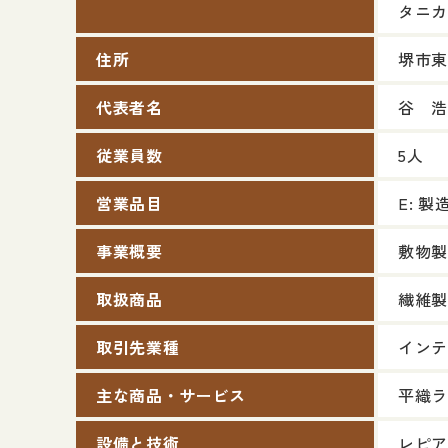
タニカ
住所
堺市東
代表者名
谷 浩
従業員数
5人
営業品目
E: 製
事業概要
敷物製
取扱商品
繊維製
取引先業種
インテ
主な商品・サービス
平織ラ
設備と技術
レピア