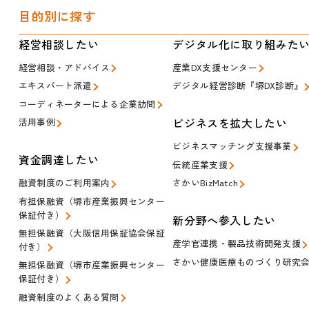
目的別に探す
経営相談したい
デジタル化に取り組みた
経営相談・アドバイス
産業DX支援センター
エキスパート派遣
デジタル経営診断『堺DX診断』
コーディネーターによる企業訪問
ビジネスを拡大したい
活用事例
ビジネスマッチング支援事業
資金調達したい
伝統産業支援
融資制度のご利用案内
さかいBizMatch
有担保融資（堺市産業振興センター
保証付き）
新分野へ参入したい
無担保融資（大阪信用保証協会保証
産学官連携・製品技術開発支援
付き）
さかい健康医療ものづくり研究
無担保融資（堺市産業振興センター
保証付き）
融資制度のよくある質問