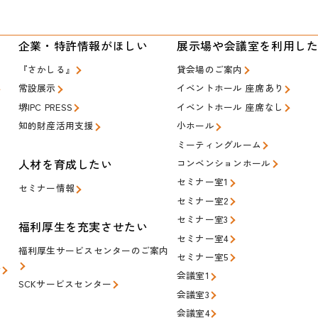
い
企業・特許情報がほしい
展示場や会議室を利用し
『さかしる』
貸会場のご案内
常設展示
イベントホール 座席あり
堺IPC PRESS
イベントホール 座席なし
知的財産活用支援
小ホール
ミーティングルーム
人材を育成したい
コンベンションホール
セミナー室1
セミナー情報
セミナー室2
セミナー室3
福利厚生を充実させたい
セミナー室4
福利厚生サービスセンターのご案内
セミナー室5
会
会議室1
SCKサービスセンター
会議室3
会議室4