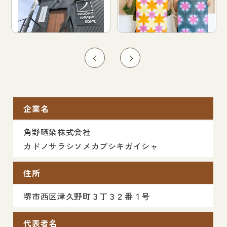
企業名
角野晒染株式会社
カドノサラシソメカブシキガイシャ
住所
堺市西区津久野町３丁３２番１号
代表者名