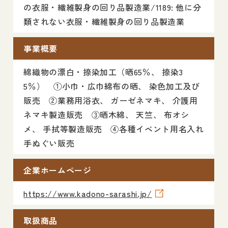
の衣服・繊維製身の回り品製造業/1189: 他に分
類されない衣服・繊維製身の回り品製造業
事業概要
綿織物の漂白・捺染加工（晒65％、 捺染3
5％） ①小巾・広巾綿布の晒、 染色加工及び
販売 ②業務用浴衣、 ガーゼネマキ、 介護用
ネマキ製造販売 ③晒木綿、 天竺、 布オシ
メ、 手拭等製造販売 ④各種イベント用名入れ
手ぬぐい販売
企業ホームページ
https://www.kadono-sarashi.jp/
取扱商品