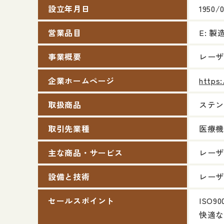
設立年月日
1950/
営業品目
E: 
事業概要
レーザ
企業ホームページ
https
取扱商品
ステン
取引先業種
医療機
主な商品・サービス
レーザ
設備と技術
レーザ
セールスポイント
ISO
快適な