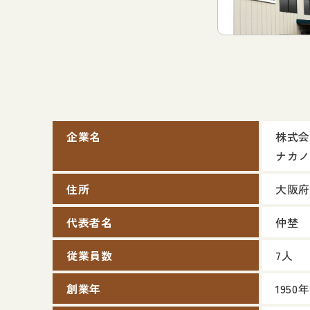
企業名
株式会
ナカノ
住所
大阪府
代表者名
仲埜 
従業員数
7人
創業年
1950