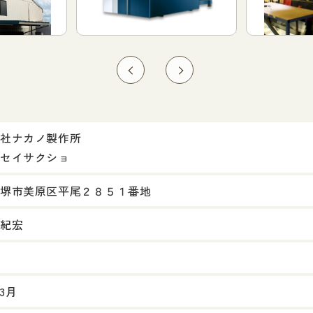
社ナカノ製作所
セイサクショ
堺市美原区平尾２８５１番地
紀宏
年3月