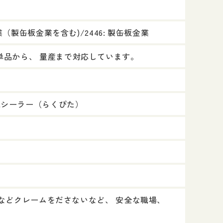
業（製缶板金業を含む)/2446: 製缶板金業
 単品から、 量産まで対応しています。
機シーラー（らくぴた）
品質面などクレームをださないなど、 安全な職場、