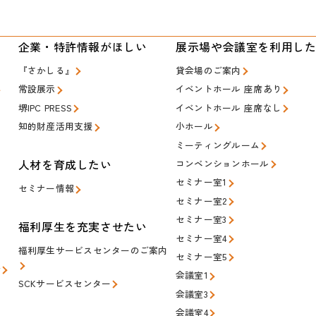
い
企業・特許情報がほしい
展示場や会議室を利用し
『さかしる』
貸会場のご案内
常設展示
イベントホール 座席あり
堺IPC PRESS
イベントホール 座席なし
知的財産活用支援
小ホール
ミーティングルーム
人材を育成したい
コンベンションホール
セミナー室1
セミナー情報
セミナー室2
セミナー室3
福利厚生を充実させたい
セミナー室4
福利厚生サービスセンターのご案内
セミナー室5
会
会議室1
SCKサービスセンター
会議室3
会議室4