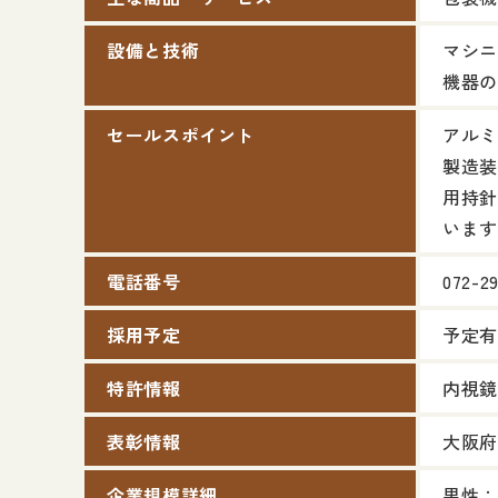
設備と技術
マシニ
機器の
セールスポイント
アルミ
製造装
用持針
います
電話番号
072-29
採用予定
予定有
特許情報
内視鏡
表彰情報
大阪府
企業規模詳細
男性