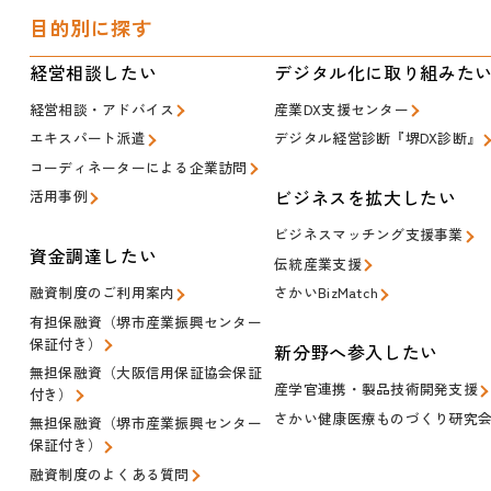
目的別に探す
経営相談したい
デジタル化に取り組みた
経営相談・アドバイス
産業DX支援センター
エキスパート派遣
デジタル経営診断『堺DX診断』
コーディネーターによる企業訪問
ビジネスを拡大したい
活用事例
ビジネスマッチング支援事業
資金調達したい
伝統産業支援
融資制度のご利用案内
さかいBizMatch
有担保融資（堺市産業振興センター
保証付き）
新分野へ参入したい
無担保融資（大阪信用保証協会保証
産学官連携・製品技術開発支援
付き）
さかい健康医療ものづくり研究
無担保融資（堺市産業振興センター
保証付き）
融資制度のよくある質問