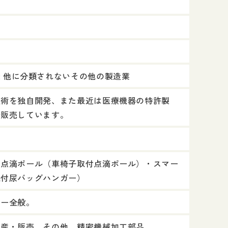
299: 他に分類されないその他の製造業
技術を独自開発、また最近は医療機器の特許製
発販売しています。
、点滴ポール（車椅子取付点滴ポール）・スマー
取付尿バッグハンガー）
カー全般。
生産・販売。その他、精密機械加工部品。