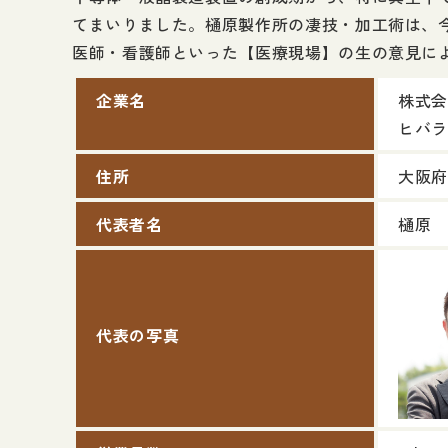
てまいりました。樋原製作所の凄技・加工術は、
医師・看護師といった【医療現場】の生の意見に
企業名
株式会
ヒバラ
住所
大阪府
代表者名
樋原 
代表の写真