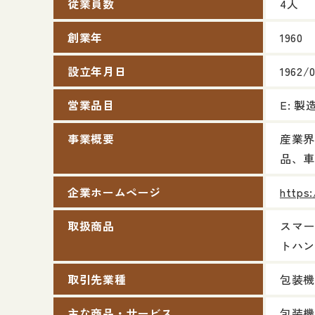
従業員数
4人
創業年
1960
設立年月日
1962/
営業品目
E: 
事業概要
産業界
品、車
企業ホームページ
https:
取扱商品
スマー
トハン
取引先業種
包装機
主な商品・サービス
包装機