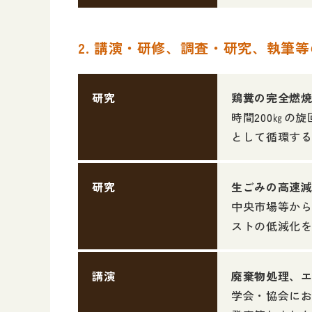
2. 講演・研修、調査・研究、執筆
研究
鶏糞の完全燃
時間200㎏の
として循環す
研究
生ごみの高速
中央市場等から
ストの低減化
講演
廃棄物処理、
学会・協会に