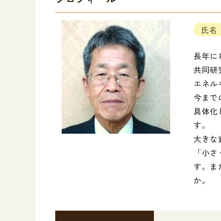
氏名
長年に
共同研
エネル
今まで
具体化
す。
大きな
「小さ
す。ま
か。