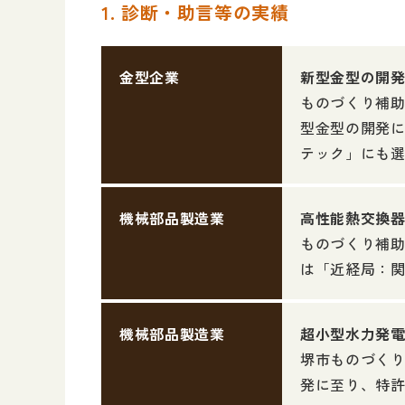
1. 診断・助言等の実績
金型企業
新型金型の開
ものづくり補助
型金型の開発
テック」にも
機械部品製造業
高性能熱交換
ものづくり補
は「近経局：
機械部品製造業
超小型水力発
堺市ものづく
発に至り、特