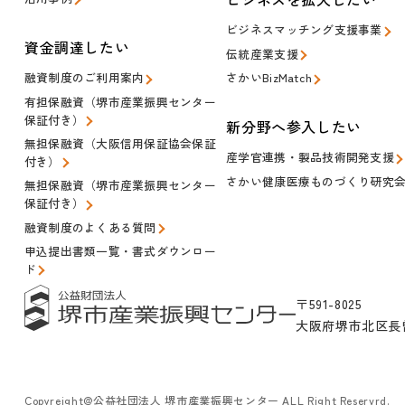
ビジネスマッチング支援事業
資金調達したい
伝統産業支援
融資制度のご利用案内
さかいBizMatch
有担保融資（堺市産業振興センター
保証付き）
新分野へ参入したい
無担保融資（大阪信用保証協会保証
産学官連携・製品技術開発支援
付き）
さかい健康医療ものづくり研究
無担保融資（堺市産業振興センター
保証付き）
融資制度のよくある質問
申込提出書類一覧・書式ダウンロー
ド
〒591-8025
大阪府堺市北区長曽
Copyreight@公益社団法人 堺市産業振興センター ALL Right Reservrd.