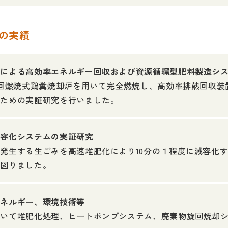
等の実績
焼による高効率エネルギー回収および資源循環型肥料製造シ
旋回燃焼式鶏糞焼却炉を用いて完全燃焼し、高効率排熱回収
るための実証研究を行いました。
減容化システムの実証研究
発生する生ごみを高速堆肥化により10分の１程度に減容化
を図りました。
エネルギー、環境技術等
おいて堆肥化処理、ヒートポンプシステム、廃棄物旋回焼却