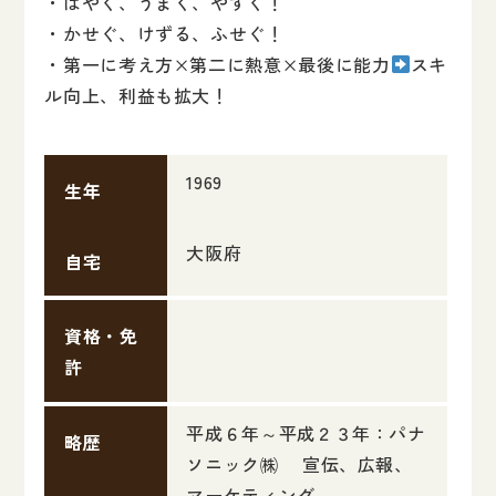
・はやく、うまく、やすく！
・かせぐ、けずる、ふせぐ！
・第一に考え方×第二に熱意×最後に能力
スキ
ル向上、利益も拡大！
1969
生年
大阪府
自宅
資格・免
許
平成６年～平成２３年：パナ
略歴
ソニック㈱ 宣伝、広報、
マーケティング