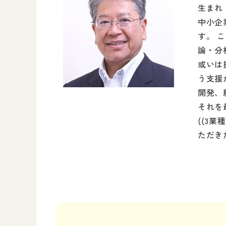
生まれ
中小企
す。 
論・分
或いは
う支援
開発、
それを
((3
ただき