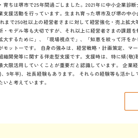
・育ちは堺市で25年間過ごしました。2021年に中小企業診
業支援活動を行っています。生まれ育った堺市及び堺の中小
これまで250社以上の経営者さまに対して経営強化・売上拡
析・モデル等も大切ですが、それ以上に経営者さまの課題を傾
拡大するために」、「現場視点で」、「知恵を絞って汗をか
がモットーです。 自身の強みは、経営戦略・計画策定、マ
組織開発等に関する伴走型支援です。支援時は、特に傾(敬)
最大限活用していくことが重要だと認識しています。 企業経
業種)、9年半)、社長経験もあります。 それらの経験等も活
たいと考えています。