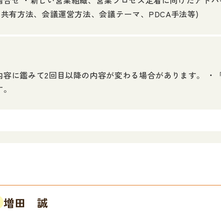
摺合せ ・新しい営業組織、営業プロセス定着に向けたアドバ
の共有方法、会議運営方法、会議テーマ、PDCA手法等)
内容に鑑みて2回目以降の内容が変わる場合があります。 ・
す。
増田 誠