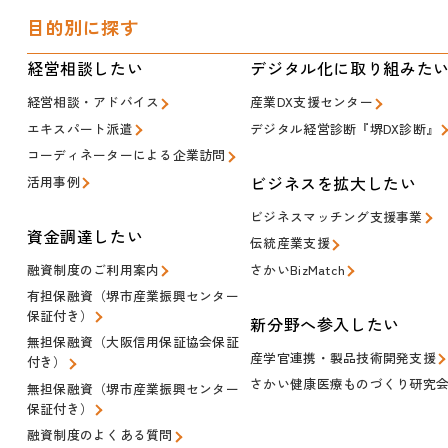
目的別に探す
経営相談したい
デジタル化に取り組みた
経営相談・アドバイス
産業DX支援センター
エキスパート派遣
デジタル経営診断『堺DX診断』
コーディネーターによる企業訪問
ビジネスを拡大したい
活用事例
ビジネスマッチング支援事業
資金調達したい
伝統産業支援
融資制度のご利用案内
さかいBizMatch
有担保融資（堺市産業振興センター
保証付き）
新分野へ参入したい
無担保融資（大阪信用保証協会保証
産学官連携・製品技術開発支援
付き）
さかい健康医療ものづくり研究
無担保融資（堺市産業振興センター
保証付き）
融資制度のよくある質問