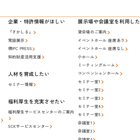
い
企業・特許情報がほしい
展示場や会議室を利用し
『さかしる』
貸会場のご案内
常設展示
イベントホール 座席あり
堺IPC PRESS
イベントホール 座席なし
知的財産活用支援
小ホール
ミーティングルーム
人材を育成したい
コンベンションホール
セミナー室1
セミナー情報
セミナー室2
セミナー室3
福利厚生を充実させたい
セミナー室4
福利厚生サービスセンターのご案内
セミナー室5
会
会議室1
SCKサービスセンター
会議室3
会議室4