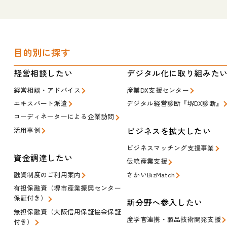
目的別に探す
経営相談したい
デジタル化に取り組みた
経営相談・アドバイス
産業DX支援センター
エキスパート派遣
デジタル経営診断『堺DX診断』
コーディネーターによる企業訪問
ビジネスを拡大したい
活用事例
ビジネスマッチング支援事業
資金調達したい
伝統産業支援
融資制度のご利用案内
さかいBizMatch
有担保融資（堺市産業振興センター
保証付き）
新分野へ参入したい
無担保融資（大阪信用保証協会保証
産学官連携・製品技術開発支援
付き）