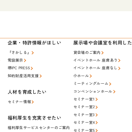
い
企業・特許情報がほしい
展示場や会議室を利用し
『さかしる』
貸会場のご案内
常設展示
イベントホール 座席あり
堺IPC PRESS
イベントホール 座席なし
知的財産活用支援
小ホール
ミーティングルーム
人材を育成したい
コンベンションホール
セミナー室1
セミナー情報
セミナー室2
セミナー室3
福利厚生を充実させたい
セミナー室4
福利厚生サービスセンターのご案内
セミナー室5