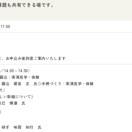
課題も共有できる場です。
7:00
）
は、お申込み後別途ご案内いたします
14:00～14:50）
鍛冶：実演見学・体験
・鍛冶 榎並 正 氏
◇木柄づくり：実演見学・体験
り）
しい取組について)
辰巳 博康 氏
0）
・研ぎ 味岡 知行 氏