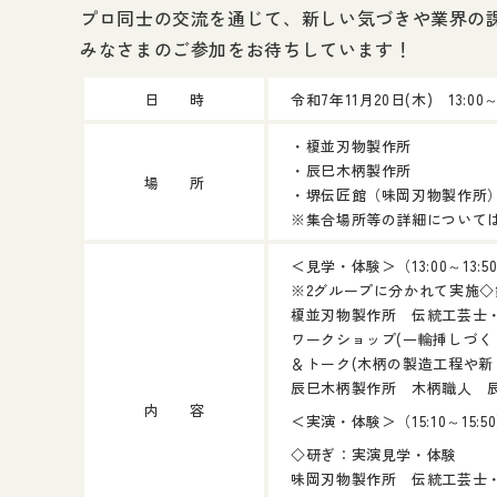
プロ同士の交流を通じて、新しい気づきや業界の
みなさまのご参加をお待ちしています！
日 時
令和7年11月20日(木) 13:00～1
・榎並刃物製作所
・辰巳木柄製作所
場 所
・堺伝匠館（味岡刃物製作所
※集合場所等の詳細について
＜見学・体験＞（13:00～13:50／
※2グループに分かれて実施
◇
榎並刃物製作所 伝統工芸士
ワークショップ(一輪挿しづく
＆トーク(木柄の製造工程や新
辰巳木柄製作所 木柄職人 
内 容
＜実演・体験＞（15:10～15:5
◇研ぎ：実演見学・体験
味岡刃物製作所 伝統工芸士