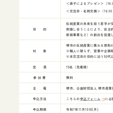
＜弟子によるプレゼン＞（16:00
＜交流会・名刺交換＞（16:30～
伝統産業の未来を担う若手が
目 的
刺激し合うことにより、自主
新規事業など）の創出を促進
堺市の伝統産業に携わる原則4
対 象
※職人に限らず、営業や企画
※本交流会の目的に沿う50代
定 員
15名（先着順）
参 加 費
無料
主 催
堺市、公益財団法人 堺市産業
申込方法
こちらの
申込フォーム
に必
申込期限
令和7年11月10日(月)