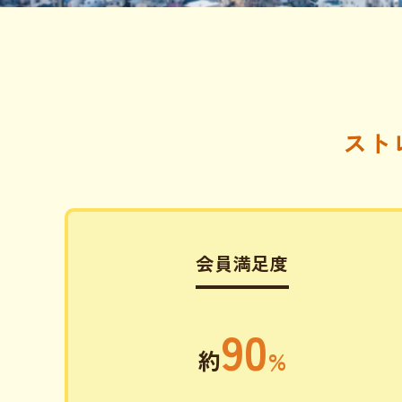
スト
会員満足度
90
約
%