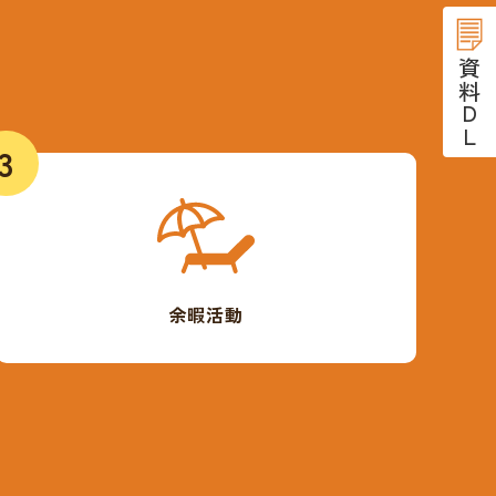
資料DL
3
余暇活動