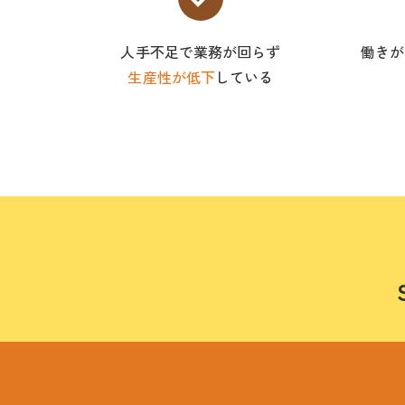
人手不足で業務が回らず
働き
生産性が低下
している