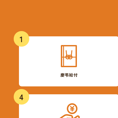
1
慶弔給付
4