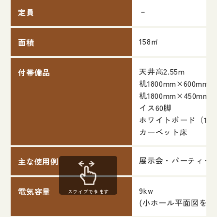
－
定員
158㎡
面積
天井高2.55m
付帯備品
机1800mm×600mm×
机1800mm×450mm×
イス60脚
ホワイトボード（1800
カーペット床
展示会・パーティー
主な使用例
9kw
電気容量
スワイプできます
(小ホール平面図を参