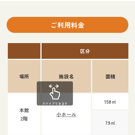
ご利用料金
区分
場所
施設名
面積
158㎡
スワイプできます
本館
小ホール
2階
79㎡